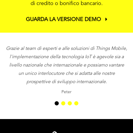
di credito o bonifico bancario.
GUARDA LA VERSIONE DEMO
Grazie al team di esperti e alle soluzioni di Things Mobile,
l'implementazione della tecnologia IoT è agevole sia a
livello nazionale che internazionale e possiamo vantare
so
un unico interlocutore che si adatta alle nostre
d
prospettive di sviluppo internazionale.
Peter