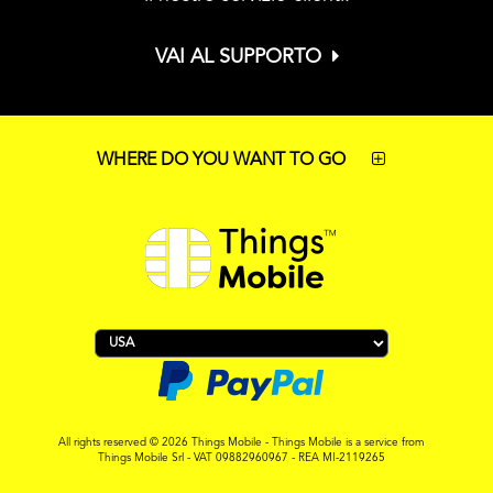
VAI AL SUPPORTO
WHERE DO YOU WANT TO GO
All rights reserved © 2026 Things Mobile - Things Mobile is a service from
Things Mobile Srl - VAT 09882960967 - REA MI-2119265