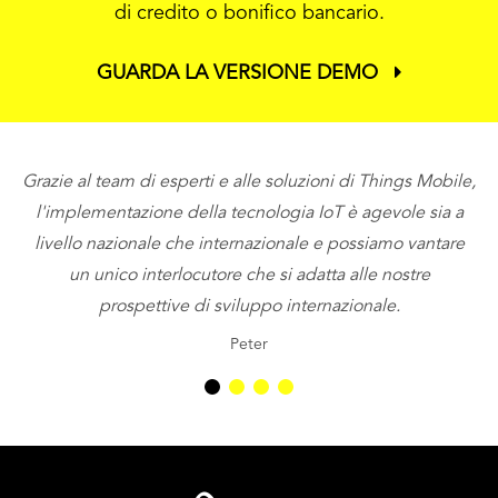
di credito o bonifico bancario.
GUARDA LA VERSIONE DEMO
Grazie al team di esperti e alle soluzioni di Things Mobile,
l'implementazione della tecnologia IoT è agevole sia a
livello nazionale che internazionale e possiamo vantare
so
un unico interlocutore che si adatta alle nostre
d
prospettive di sviluppo internazionale.
Peter