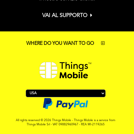
VAI AL SUPPORTO
WHERE DO YOU WANT TO GO
All rights reserved © 2026 Things Mobile - Things Mobile is a service from
Things Mobile Srl - VAT 09882960967 - REA MI-2119265