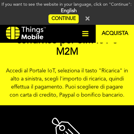
If you want to see the website in your language, click on "Continue":
English
×
CONTINUE
Come ricaricare il credito
ACQUISTA
condiviso per SIM IoT e
M2M
Accedi al Portale IoT, seleziona il tasto "Ricarica" in
alto a sinistra, scegli l'importo di ricarica, quindi
effettua il pagamento. Puoi scegliere di pagare
con carta di credito, Paypal o bonifico bancario.