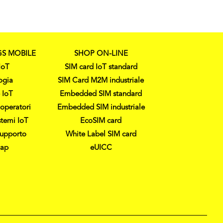
GS MOBILE
SHOP ON-LINE
IoT
SIM card IoT standard
ogia
SIM Card M2M industriale
 IoT
Embedded SIM standard
operatori
Embedded SIM industriale
stemi IoT
EcoSIM card
supporto
White Label SIM card
map
eUICC