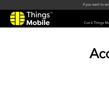
If you want to s
Cos’è Things M
Acc