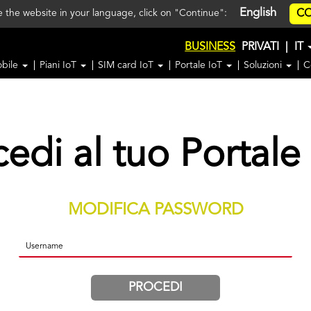
English
CO
ee the website in your language, click on "Continue":
BUSINESS
PRIVATI
|
IT
obile
Piani IoT
SIM card IoT
Portale IoT
Soluzioni
C
edi al tuo Portale
MODIFICA PASSWORD