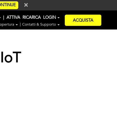
×
NTINUE
|
ATTIVA
RICARICA
LOGIN
ACQUISTA
opertura
Contatti & Supporto
 IoT