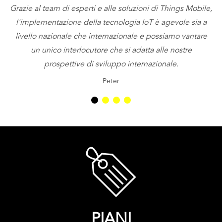
Grazie al team di esperti e alle soluzioni di Things Mobile,
l'implementazione della tecnologia IoT è agevole sia a
livello nazionale che internazionale e possiamo vantare
so
un unico interlocutore che si adatta alle nostre
d
prospettive di sviluppo internazionale.
Peter
PIANI