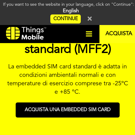
If you want to see the website in your language, click on "Continue"
English
×
CONTINUE
Embedded SIM card
ACQUISTA
standard (MFF2)
La embedded SIM card standard è adatta in
condizioni ambientali normali e con
temperature di esercizio comprese tra -25ºC
e +85 ºC.
ACQUISTA UNA EMBEDDED SIM CARD