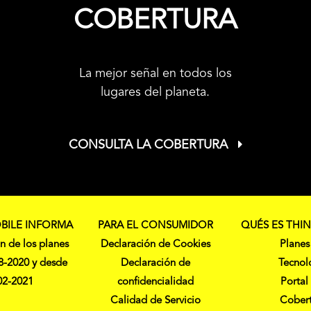
COBERTURA
La mejor señal en todos los
lugares del planeta.
CONSULTA LA COBERTURA
BILE INFORMA
PARA EL CONSUMIDOR
QUÉS ES THI
n de los planes
Declaración de Cookies
Planes
8-2020 y desde
Declaración de
Tecnol
02-2021
confidencialidad
Portal
Calidad de Servicio
Cober