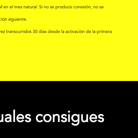
M en el mes natural
. Si no se produce conexión, no se
ción siguiente.
vez transcurridos 30 días desde la activación de la primera
uales consigues