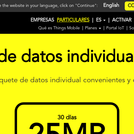
English
CO
ee the website in your language, click on "Continue":
EMPRESAS
PARTICULARES
|
ES
|
ACTIVAR
Qué es Things Mobile
Planes
Portal IoT
So
e datos individua
quete de datos individual convenientes y
30 días