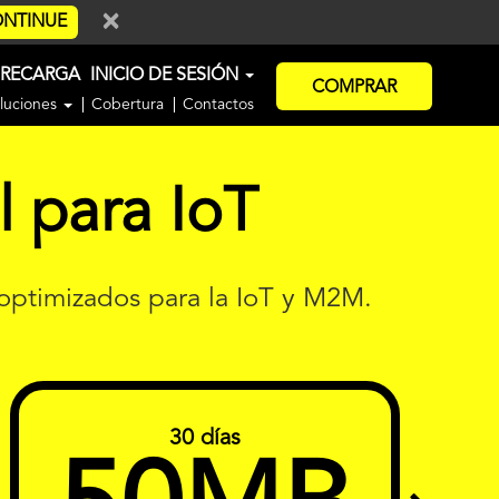
×
NTINUE
RECARGA
INICIO DE SESIÓN
COMPRAR
luciones
Cobertura
Contactos
l para IoT
 optimizados para la IoT y M2M.
30 días