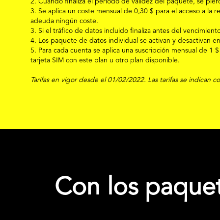
2. Cuando finaliza el periodo de validez del paquete, se pie
3.
Se aplica un coste mensual de 0,30
$
para el acceso a la r
adeuda ningún coste.
3. Si el tráfico de datos incluido finaliza antes del vencimie
4. Los paquete de datos individual se activan y desactivan en 
5.
Para cada cuenta se aplica una suscripción mensual de 1
$
tarjeta SIM con este plan u otro plan disponible.
Tarifas en vigor desde el 01/02/2022. Las tarifas se indican c
Con los paquet