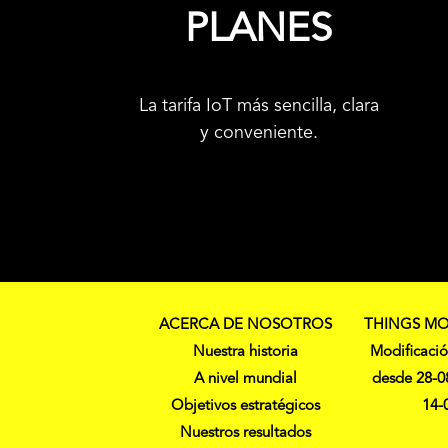
PLANES
La tarifa IoT más sencilla, clara
y conveniente.
ACERCA DE NOSOTROS
THINGS MO
Nuestra historia
Modificació
A nivel mundial
desde 28-0
Objetivos estratégicos
14-
Nuestros resultados