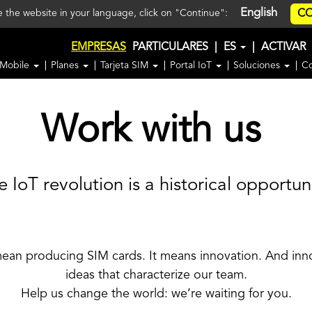
English
CO
ee the website in your language, click on "Continue":
EMPRESAS
PARTICULARES
|
ES
|
ACTIVAR
 Mobile
Planes
Tarjeta SIM
Portal IoT
Soluciones
C
Work with us
e IoT revolution is a historical opportuni
mean producing SIM cards. It means innovation. And inn
ideas that characterize our team.
Help us change the world: we’re waiting for you.