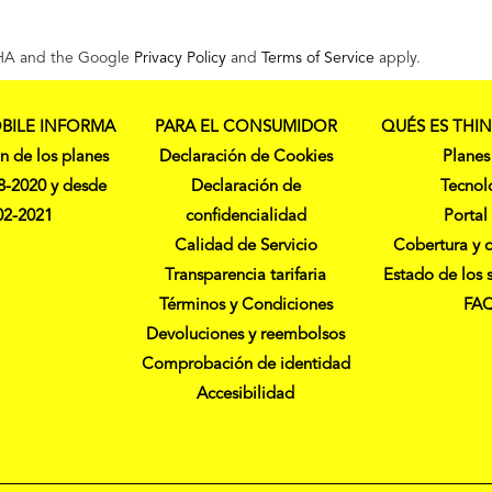
CHA and the Google
Privacy Policy
and
Terms of Service
apply.
BILE INFORMA
PARA EL CONSUMIDOR
QUÉS ES THI
n de los planes
Declaración de Cookies
Planes
8-2020 y desde
Declaración de
Tecnol
02-2021
confidencialidad
Portal
Calidad de Servicio
Cobertura y 
Transparencia tarifaria
Estado de los 
Términos y Condiciones
FA
Devoluciones y reembolsos
Comprobación de identidad
Accesibilidad