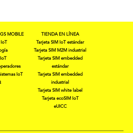
NGS MOBILE
TIENDA EN LÍNEA
 IoT
Tarjeta SIM IoT estándar
ogía
Tarjeta SIM M2M industrial
 IoT
Tarjeta SIM embedded
operadores
estándar
sistemas IoT
Tarjeta SIM embedded
Q
industrial
Tarjeta SIM white label
Tarjeta ecoSIM IoT
eUICC