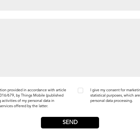
tion provided in accordance with article
I give my consent for market
2016/679, by Things Mobile (
published
statistical purposes, which are
 activities of my personal data in
personal data processing.
services offered by the latter.