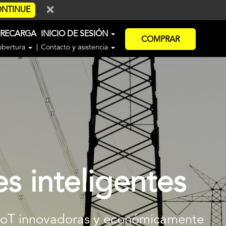
×
NTINUE
RECARGA
INICIO DE SESIÓN
COMPRAR
obertura
Contacto y asistencia
s inteligentes
es IoT innovadoras y económicamente