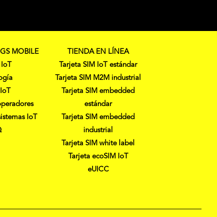
NGS MOBILE
TIENDA EN LÍNEA
 IoT
Tarjeta SIM IoT estándar
ogía
Tarjeta SIM M2M industrial
 IoT
Tarjeta SIM embedded
operadores
estándar
sistemas IoT
Tarjeta SIM embedded
Q
industrial
Tarjeta SIM white label
Tarjeta ecoSIM IoT
eUICC