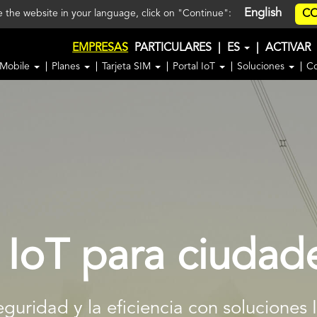
English
CO
ee the website in your language, click on "Continue":
EMPRESAS
PARTICULARES
|
ES
|
ACTIVAR
 Mobile
Planes
Tarjeta SIM
Portal IoT
Soluciones
C
 IoT para ciudade
seguridad y la eficiencia con solucion