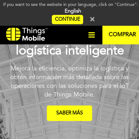
If you want to see the website in your language, click on "Continue"
English
×
CONTINUE
Soluciones IoT para
COMPRAR
logística inteligente
Mejora la eficiencia, optimiza la logística y
obtén información más detallada sobre las
operaciones con las soluciones para el IoT
de Things Mobile.
SABER MÁS