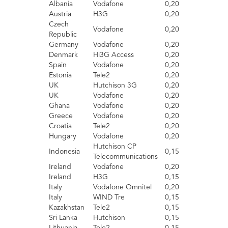
Albania
Vodafone
0,20
Austria
H3G
0,20
Czech
Vodafone
0,20
Republic
Germany
Vodafone
0,20
Denmark
Hi3G Access
0,2
0
Spain
Vodafone
0,20
Estonia
Tele2
0,20
UK
Hutchison 3G
0,20
UK
Vodafone
0,20
Ghana
Vodafone
0,20
Greece
Vodafone
0,20
Croatia
Tele2
0,20
Hungary
Vodafone
0,20
Hutchison CP
Indonesia
0,15
Telecommunications
Ireland
Vodafone
0,20
Ireland
H3G
0,15
Italy
Vodafone Omnitel
0,20
Italy
WIND Tre
0,15
Kazakhstan
Tele2
0,15
Sri Lanka
Hutchison
0,15