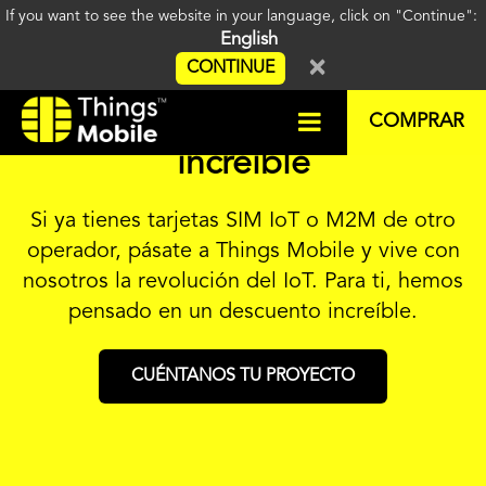
If you want to see the website in your language, click on "Continue":
English
×
CONTINUE
Obtén un descuento
COMPRAR
increíble
Si ya tienes tarjetas SIM IoT o M2M de otro
operador, pásate a Things Mobile y vive con
nosotros la revolución del IoT. Para ti, hemos
pensado en un descuento increíble.
CUÉNTANOS TU PROYECTO