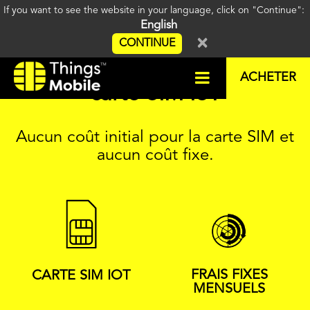
If you want to see the website in your language, click on "Continue":
English
×
CONTINUE
Obtenez gratuitement la
ACHETER
carte SIM IoT
Aucun coût initial pour la carte SIM et
aucun coût fixe.
FRAIS FIXES
CARTE SIM IOT
MENSUELS