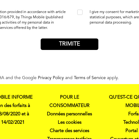
tion provided in accordance with article
I give my consent for market
2016/679, by Things Mobile (
published
statistical purposes, which are
 activities of my personal data in
personal data processing.
services offered by the latter.
CHA and the Google
Privacy Policy
and
Terms of Service
apply.
BILE INFORME
POUR LE
QU'EST-CE Q
n des forfaits à
CONSOMMATEUR
MOBIL
28/08/2020 et à
Données personnelles
Forfa
u 14/02/2021
Les cookies
Techno
Charte des services
Portal