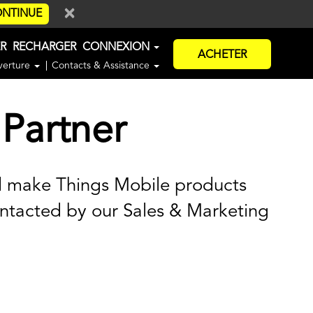
×
NTINUE
ER
RECHARGER
CONNEXION
ACHETER
verture
Contacts & Assistance
Partner
d make Things Mobile products
ontacted by our Sales & Marketing