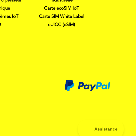
 Opérateur
industrielle
nique
Carte ecoSIM IoT
tèmes IoT
Carte SIM White Label
Q
eUICC (eSIM)