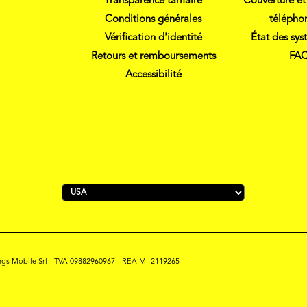
Transparence tarifaire
Couverture et
Conditions générales
télépho
Vérification d'identité
État des sys
Retours et remboursements
FA
Accessibilité
hings Mobile Srl - TVA 09882960967 - REA MI-2119265