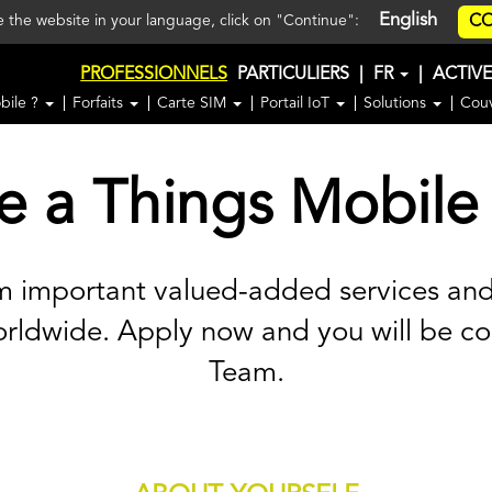
English
CO
ee the website in your language, click on "Continue":
PROFESSIONNELS
PARTICULIERS
|
FR
|
ACTIV
bile ?
Forfaits
Carte SIM
Portail IoT
Solutions
Cou
 a Things Mobile 
rm important valued-added services an
orldwide. Apply now and you will be c
Team.