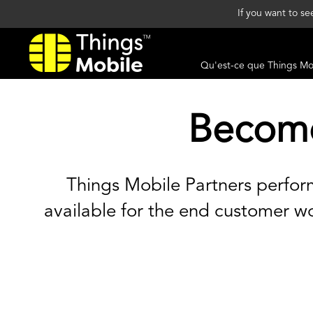
If you want to s
Qu'est-ce que Things Mo
Become
Things Mobile Partners perfo
available for the end customer w