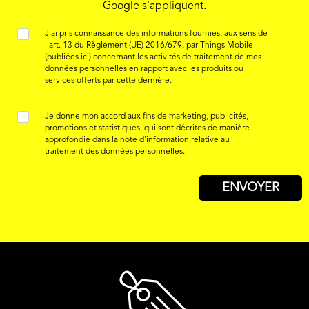
Google s'appliquent.
J'ai pris connaissance des informations fournies, aux sens de
l'art. 13 du Règlement (UE) 2016/679, par Things Mobile
(publiées ici)
concernant les activités de traitement de mes
données personnelles en rapport avec les produits ou
services offerts par cette dernière.
Je donne mon accord aux fins de marketing, publicités,
promotions et statistiques, qui sont décrites de manière
approfondie dans la note d'information relative au
traitement des données personnelles.