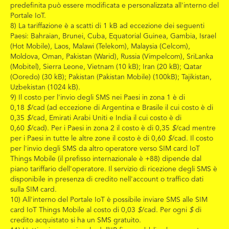
predefinita può essere modificata e personalizzata all'interno del
Portale IoT.
8) La tariffazione è a scatti di 1 kB ad eccezione dei seguenti
Paesi: Bahraian, Brunei, Cuba, Equatorial Guinea, Gambia, Israel
(Hot Mobile), Laos, Malawi (Telekom), Malaysia (Celcom),
Moldova, Oman, Pakistan (Warid), Russia (Vimpelcom), SriLanka
(Mobitel), Sierra Leone, Vietnam (10 kB); Iran (20 kB); Qatar
(Ooredo) (30 kB); Pakistan (Pakistan Mobile) (100kB); Tajikistan,
Uzbekistan (1024 kB).
9) Il costo per l'invio degli SMS nei Paesi in zona 1 è di
0,18
$
/cad (ad eccezione di Argentina e Brasile il cui costo è di
0,35
$
/cad, Emirati Arabi Uniti e India il cui costo è di
0,60
$
/cad). Per i Paesi in zona 2 il costo è di 0,35
$
/cad mentre
per i Paesi in tutte le altre zone il costo è di 0,60
$
/cad. Il costo
per l'invio degli SMS da altro operatore verso SIM card IoT
Things Mobile (il prefisso internazionale è +88) dipende dal
piano tariffario dell'operatore. Il servizio di ricezione degli SMS è
disponibile in presenza di credito nell'account o traffico dati
sulla SIM card.
10) All'interno del Portale IoT è possibile inviare SMS alle SIM
card IoT Things Mobile al costo di 0,03
$
/cad. Per ogni
$
di
credito acquistato si ha un SMS gratuito.