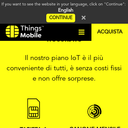
If you want to see the website in your language, click on "Continue":
English
×
CONTINUE
Un piano IoT intuitivo e
ACQUISTA
flessibile
Il nostro piano IoT è il più
conveniente di tutti, è senza costi fissi
e non offre sorprese.