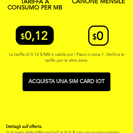
CANONE MENSILE
TARIFFA A
CONSUMO PER MB
0,12
0
$
$
La tariffa di
0,12 $
/MB è valida per i Paesi in zona 1. Verifica le
tariffe per le altre zone.
ACQUISTA UNA SIM CARD IOT
Dettagli sull’offerta
1) Il costo della SIM card IoT è di 0
$
con una ricarica minima