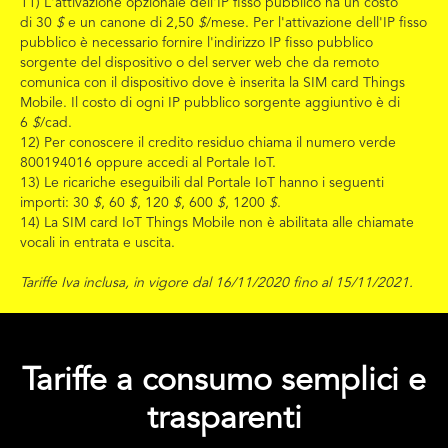
11)
L'attivazione opzionale dell'IP fisso pubblico ha un costo
di
30
$
e un canone di
2,50
$
/mese. Per l'attivazione dell'IP fisso
pubblico è necessario fornire l'indirizzo IP fisso pubblico
sorgente del dispositivo o del server web che da remoto
comunica con il dispositivo dove è inserita la SIM card Things
Mobile.
Il costo di ogni IP pubblico sorgente aggiuntivo è di
6
$
/cad.
12) Per conoscere il credito residuo chiama il numero verde
800194016 oppure accedi al Portale IoT.
13) Le ricariche eseguibili dal Portale IoT hanno i seguenti
importi: 30
$
, 60
$
, 120
$
, 600
$
, 1200
$
.
14) La SIM card IoT Things Mobile non è abilitata alle chiamate
vocali in entrata e uscita.
Tariffe Iva inclusa, in vigore dal 16/11/2020 fino al 15/11/2021.
Tariffe a consumo semplici e
trasparenti