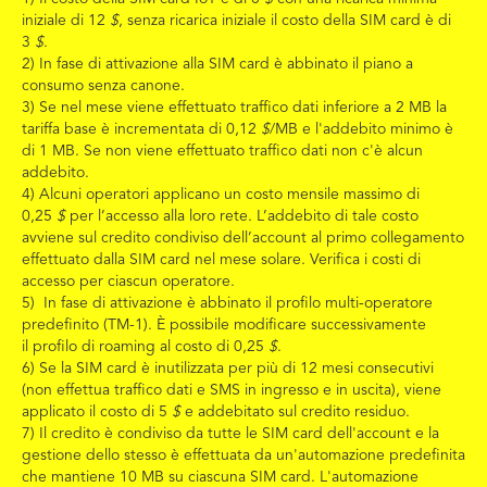
iniziale di 12
$
, senza ricarica iniziale il costo della SIM card è di
3
$
.
2) In fase di attivazione alla SIM card è abbinato il piano a
consumo senza canone.
3) Se nel mese viene effettuato traffico dati inferiore a 2 MB la
tariffa base è incrementata di 0,12
$
/MB e l'addebito minimo è
di 1 MB. Se non viene effettuato traffico dati non c'è alcun
addebito.
4) Alcuni operatori applicano un costo mensile massimo di
0,25
$
per l’accesso alla loro rete. L’addebito di tale costo
avviene sul credito condiviso dell’account al primo collegamento
effettuato dalla SIM card nel mese solare. Verifica i costi di
accesso per ciascun operatore.
5)
In fase di attivazione è abbinato il profilo multi-operatore
predefinito (
TM-1
). È possibile modificare successivamente
il
profilo di roaming al costo di 0,25
$
.
6) Se la SIM card è inutilizzata per più di 12 mesi consecutivi
(non effettua traffico dati e SMS in ingresso e in uscita), viene
applicato il costo di 5
$
e addebitato sul credito residuo.
7) Il credito è condiviso da tutte le SIM card dell'account e la
gestione dello stesso è effettuata da un'automazione predefinita
che mantiene 10 MB su ciascuna SIM card. L'automazione