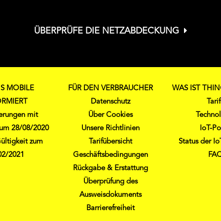
ÜBERPRÜFE DIE NETZABDECKUNG
S MOBILE
FÜR DEN VERBRAUCHER
WAS IST THI
ORMIERT
Datenschutz
Tari
derungen mit
Über Cookies
Techno
 zum 28/08/2020
Unsere Richtlinien
IoT-Po
ültigkeit zum
Tarifübersicht
Status der I
02/2021
Geschäftsbedingungen
FA
Rückgabe & Erstattung
Überprüfung des
Ausweisdokuments
Barrierefreiheit