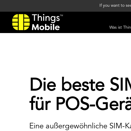
If you want to s
Was ist Thi
Die beste SI
für POS-Ger
Eine außergewöhnliche SIM-K