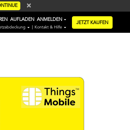
×
NTINUE
EREN
AUFLADEN
ANMELDEN
JETZT KAUFEN
etzabdeckung
Kontakt & Hilfe