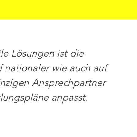
e Lösungen ist die
 nationaler wie auch auf
Ko
inzigen Ansprechpartner
End
klungspläne anpasst.