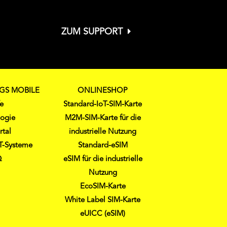
ZUM SUPPORT
NGS MOBILE
ONLINESHOP
fe
Standard-IoT-SIM-Karte
logie
M2M-SIM-Karte für die
rtal
industrielle Nutzung
oT-Systeme
Standard-eSIM
Q
eSIM für die industrielle
Nutzung
EcoSIM-Karte
White Label SIM-Karte
eUICC (eSIM)