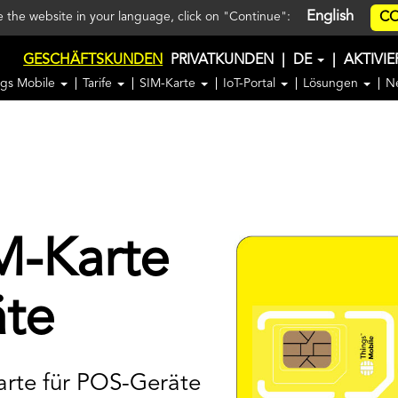
English
CO
ee the website in your language, click on "Continue":
GESCHÄFTSKUNDEN
PRIVATKUNDEN
|
DE
|
AKTIVI
ngs Mobile
Tarife
SIM-Karte
IoT-Portal
Lösungen
N
M-Karte
äte
arte für POS-Geräte