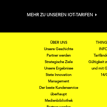
MEHR ZU UNSEREN IOT-TARIFEN
ÜBER UNS
THING
Unsere Geschichte
INF
Partner werden
Tarifän
Strategische Ziele
Gültigkeit
Unsere Ergebnisse
und mit G
Stete Innovation
14/
Management
Der beste Kundenservice
überhaupt
Medienbibliothek