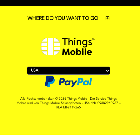
WHERE DO YOU WANT TO GO
Alle Rechte vorbehalten © 2026 Things Mobile - Der Service Things
Mobile wird von Things Mobile Srl angeboten - USt-IdNr. 09882960967 –
REA MI-2119265