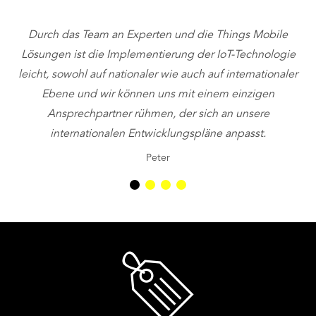
Durch das Team an Experten und die Things Mobile
Lösungen ist die Implementierung der IoT-Technologie
leicht, sowohl auf nationaler wie auch auf internationaler
Ebene und wir können uns mit einem einzigen
v
Ansprechpartner rühmen, der sich an unsere
internationalen Entwicklungspläne anpasst.
Peter