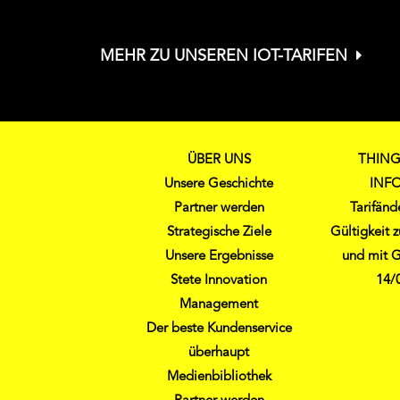
MEHR ZU UNSEREN IOT-TARIFEN
ÜBER UNS
THING
Unsere Geschichte
INF
Partner werden
Tarifän
Strategische Ziele
Gültigkeit
Unsere Ergebnisse
und mit G
Stete Innovation
14/
Management
Der beste Kundenservice
überhaupt
Medienbibliothek