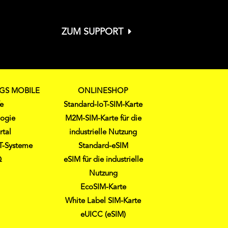
ZUM SUPPORT
NGS MOBILE
ONLINESHOP
fe
Standard-IoT-SIM-Karte
logie
M2M-SIM-Karte für die
rtal
industrielle Nutzung
oT-Systeme
Standard-eSIM
Q
eSIM für die industrielle
Nutzung
EcoSIM-Karte
White Label SIM-Karte
eUICC (eSIM)