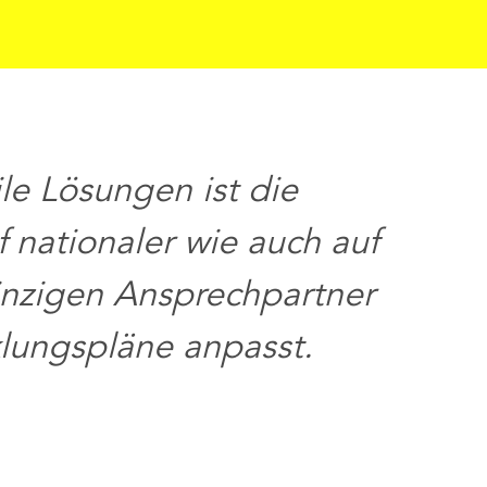
e Lösungen ist die
 nationaler wie auch auf
Ko
inzigen Ansprechpartner
End
klungspläne anpasst.