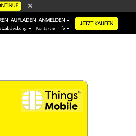
×
NTINUE
EREN
AUFLADEN
ANMELDEN
JETZT KAUFEN
etzabdeckung
Kontakt & Hilfe