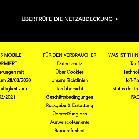
ÜBERPRÜFE DIE NETZABDECKUNG
S MOBILE
FÜR DEN VERBRAUCHER
WAS IST THI
ORMIERT
Datenschutz
Tari
derungen mit
Über Cookies
Techno
 zum 28/08/2020
Unsere Richtlinien
IoT-Po
ültigkeit zum
Tarifübersicht
Status der I
02/2021
Geschäftsbedingungen
FA
Rückgabe & Erstattung
Überprüfung des
Ausweisdokuments
Barrierefreiheit