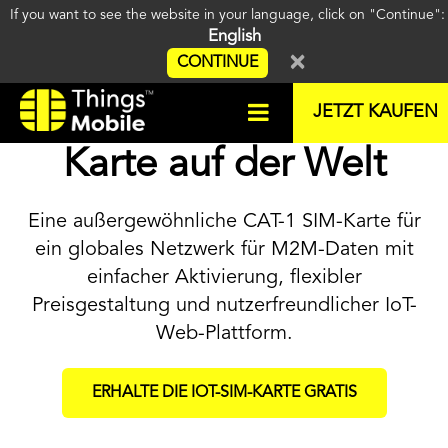
If you want to see the website in your language, click on "Continue"
English
×
CONTINUE
Die beste CAT-1 SIM-
JETZT KAUFEN
Karte auf der Welt
Eine außergewöhnliche CAT-1 SIM-Karte für
ein globales Netzwerk für M2M-Daten mit
einfacher Aktivierung, flexibler
Preisgestaltung und nutzerfreundlicher IoT-
Web-Plattform.
ERHALTE DIE IOT-SIM-KARTE GRATIS