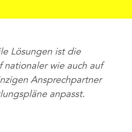
e Lösungen ist die
 nationaler wie auch auf
Ko
inzigen Ansprechpartner
End
klungspläne anpasst.