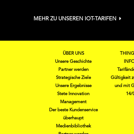
MEHR ZU UNSEREN IOT-TARIFEN
ÜBER UNS
THING
Unsere Geschichte
INF
Partner werden
Tarifän
Strategische Ziele
Gültigkeit
Unsere Ergebnisse
und mit G
Stete Innovation
14/
Management
Der beste Kundenservice
überhaupt
Medienbibliothek