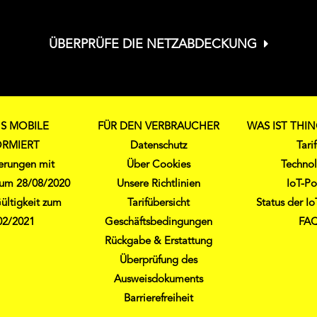
ÜBERPRÜFE DIE NETZABDECKUNG
S MOBILE
FÜR DEN VERBRAUCHER
WAS IST THI
ORMIERT
Datenschutz
Tari
derungen mit
Über Cookies
Techno
 zum 28/08/2020
Unsere Richtlinien
IoT-Po
ültigkeit zum
Tarifübersicht
Status der I
02/2021
Geschäftsbedingungen
FA
Rückgabe & Erstattung
Überprüfung des
Ausweisdokuments
Barrierefreiheit