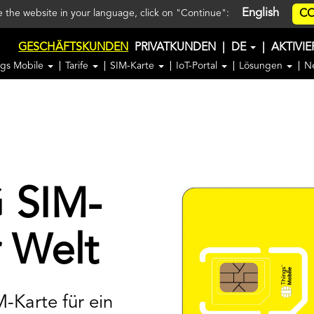
English
CO
ee the website in your language, click on "Continue":
GESCHÄFTSKUNDEN
PRIVATKUNDEN
|
DE
|
AKTIVI
ngs Mobile
Tarife
SIM-Karte
IoT-Portal
Lösungen
N
 SIM-
r Welt
-Karte für ein