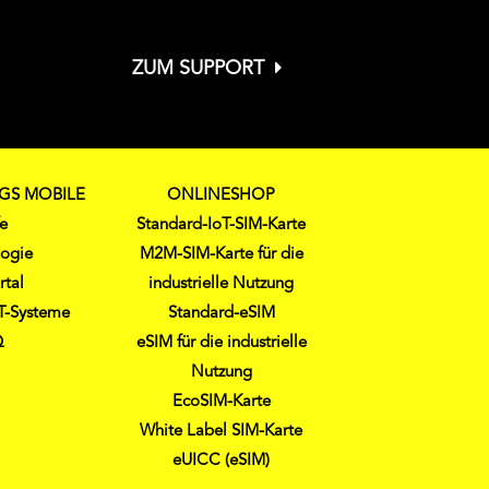
ZUM SUPPORT
NGS MOBILE
ONLINESHOP
fe
Standard-IoT-SIM-Karte
logie
M2M-SIM-Karte für die
rtal
industrielle Nutzung
oT-Systeme
Standard-eSIM
Q
eSIM für die industrielle
Nutzung
EcoSIM-Karte
White Label SIM-Karte
eUICC (eSIM)